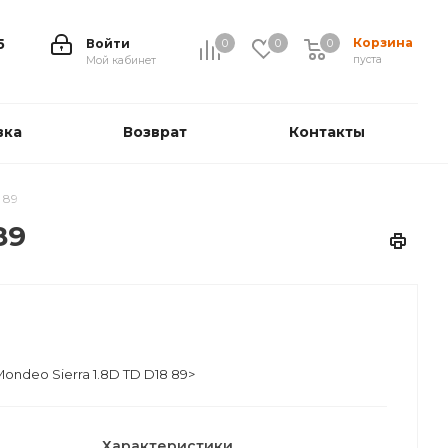
Корзина
5
Войти
0
0
0
0
пуста
Мой кабинет
вка
Возврат
Контакты
 89
89
Mondeo Sierra 1.8D TD D18 89>
Характеристики