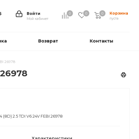
Корзина
5
Войти
0
0
0
0
пуста
Мой кабинет
вка
Возврат
Контакты
BI 26978
 26978
(8D) 2.5 TDI V6 24V FEBI 26978
Характеристики