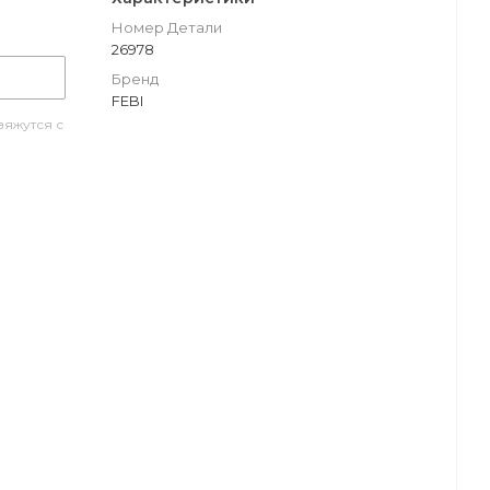
Номер Детали
26978
Бренд
FEBI
яжутся с