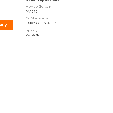
Номер Детали
PV1070
ОЕМ номера
96182934;96182934;
зину
Бренд
PATRON