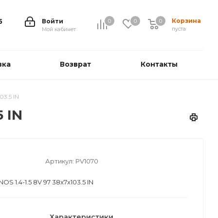
Корзина
5
Войти
0
0
0
0
пуста
Мой кабинет
вка
Возврат
Контакты
3.5 IN
 IN
Артикул:
PV1070
 1.4-1.5 8V 97 38x7x103.5 IN
Характеристики