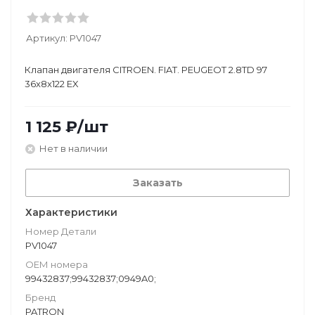
Артикул:
PV1047
Клапан двигателя CITROEN. FIAT. PEUGEOT 2.8TD 97
36x8x122 EX
1 125
₽
/шт
Нет в наличии
Заказать
Характеристики
Номер Детали
PV1047
ОЕМ номера
99432837;99432837;0949A0;
Бренд
PATRON