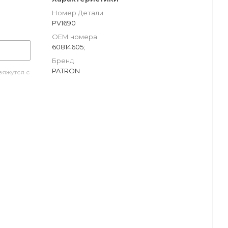
Номер Детали
PV1690
ОЕМ номера
60814605;
Бренд
PATRON
яжутся с