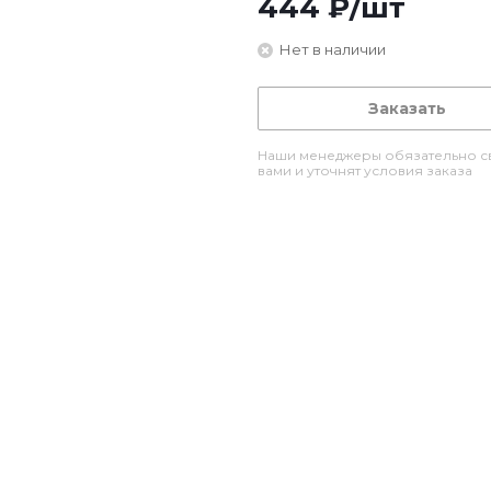
444
₽
/шт
Нет в наличии
Заказать
Наши менеджеры обязательно св
вами и уточнят условия заказа