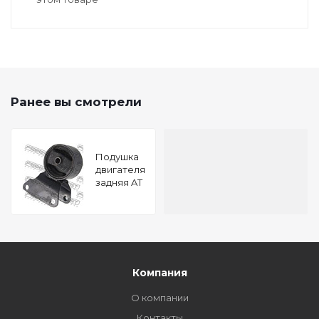
Ранее вы смотрели
Подушка
двигателя
задняя AT
MITSUBISHI
CHARIOT/SPACE
WAGON
GRANDIS
N33W/N43W
1992-2000
FEBEST
Компания
MM-N43
О компании
Контакты