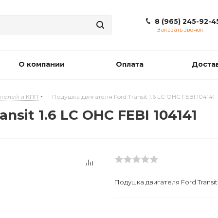
8 (965) 245-92-4
Заказать звонок
О компании
Оплата
Доста
телей и КПП
-
Подушкa двигателя Ford Transit 1.6 LC OHC FEBI 104141
nsit 1.6 LC OHC FEBI 104141
Подушкa двигателя Ford Transit 