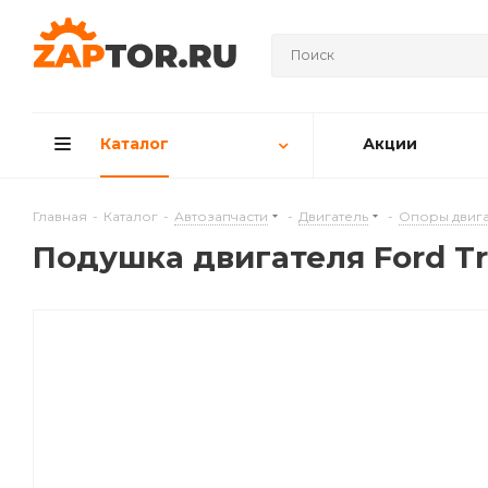
Каталог
Акции
Главная
-
Каталог
-
Автозапчасти
-
Двигатель
-
Опоры двига
Подушкa двигателя Ford Tra