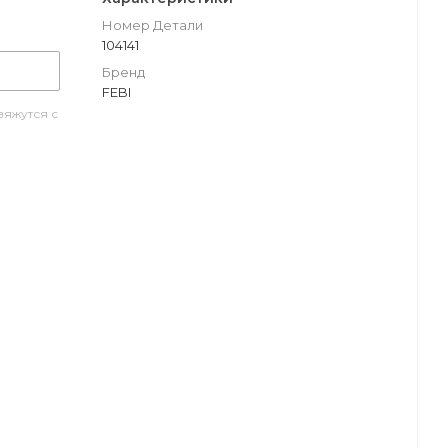
Номер Детали
104141
Бренд
FEBI
яжутся с