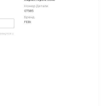
Номер Детали
07585
Бренд
FEBI
яжутся с