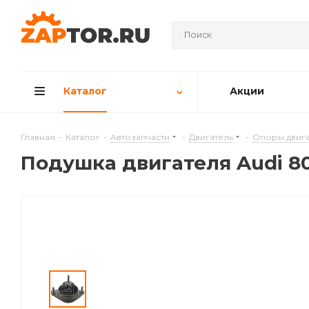
Каталог
Акции
Главная
-
Каталог
-
Автозапчасти
-
Двигатель
-
Опоры двига
Подушкa двигателя Audi 80 