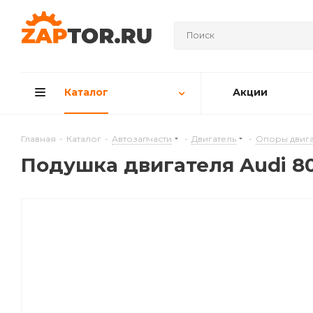
Каталог
Акции
Главная
-
Каталог
-
Автозапчасти
-
Двигатель
-
Опоры двига
Подушкa двигателя Audi 80 B