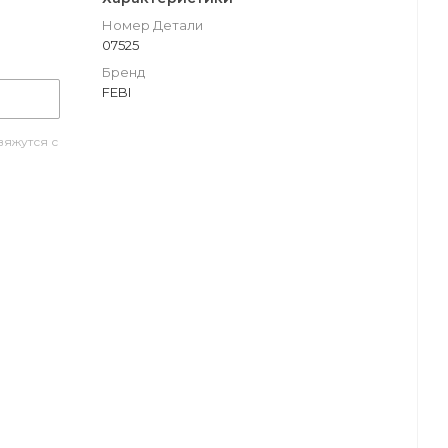
Номер Детали
07525
Бренд
FEBI
яжутся с