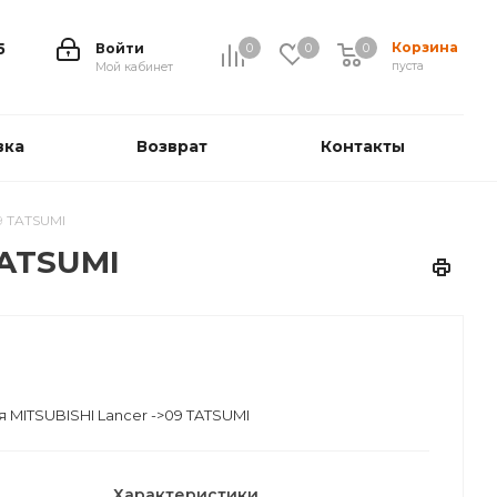
Корзина
5
Войти
0
0
0
0
пуста
Мой кабинет
вка
Возврат
Контакты
9 TATSUMI
TATSUMI
 MITSUBISHI Lancer ->09 TATSUMI
Характеристики