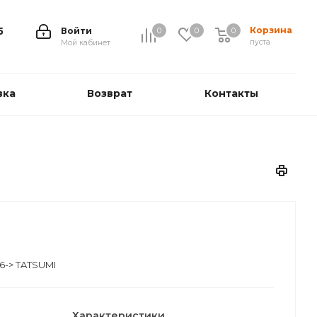
Корзина
5
Войти
0
0
0
0
пуста
Мой кабинет
вка
Возврат
Контакты
6-> TATSUMI
Характеристики