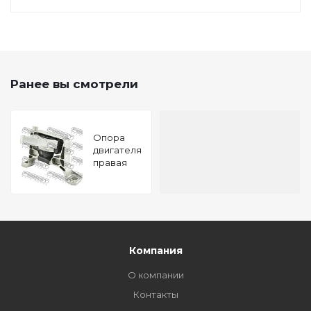
Ранее вы смотрели
Опора
двигателя
правая
(гидравлическая)
MAZDA 3
BL 2009-
2013
FEBEST
MZM-
BLRH
Компания
О компании
Контакты