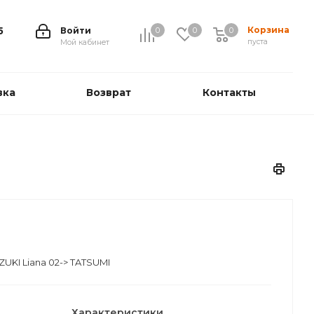
Корзина
5
Войти
0
0
0
0
пуста
Мой кабинет
вка
Возврат
Контакты
UKI Liana 02-> TATSUMI
Характеристики