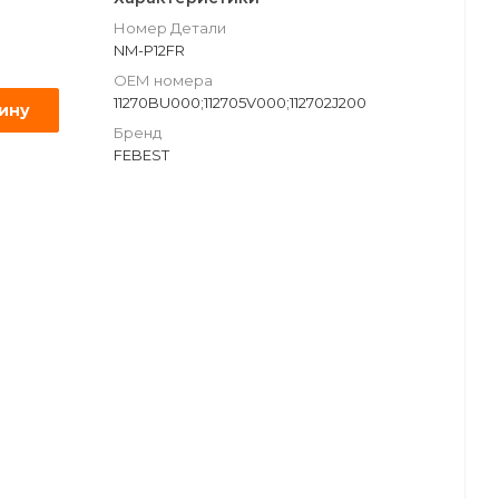
Номер Детали
NM-P12FR
ОЕМ номера
11270BU000;112705V000;112702J200
зину
Бренд
FEBEST