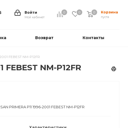
Корзина
5
Войти
0
0
0
0
пуста
Мой кабинет
вка
Возврат
Контакты
-2001 FEBEST NM-P12FR
01 FEBEST NM-P12FR
SAN PRIMERA P11 1996-2001 FEBEST NM-P12FR
Характеристики