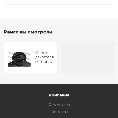
Ранее вы смотрели
Опора
двигателя
MITSUBISHI
GALANT
EA3A/EA8A
USA 1996-
2003
FEBEST
MM-
EA3AFR
Компания
О компании
Контакты