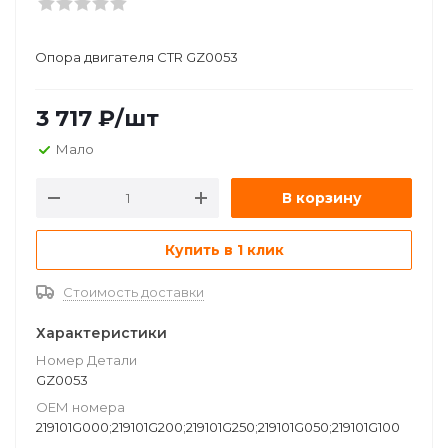
Опора двигателя CTR GZ0053
3 717
₽
/шт
Мало
В корзину
Купить в 1 клик
Стоимость доставки
Характеристики
Номер Детали
GZ0053
ОЕМ номера
219101G000;219101G200;219101G250;219101G050;219101G100