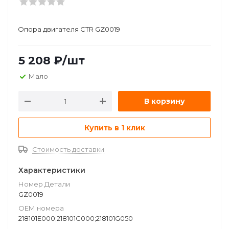
Опора двигателя CTR GZ0019
5 208
₽
/шт
Мало
В корзину
Купить в 1 клик
Стоимость доставки
Характеристики
Номер Детали
GZ0019
ОЕМ номера
218101E000;218101G000;218101G050