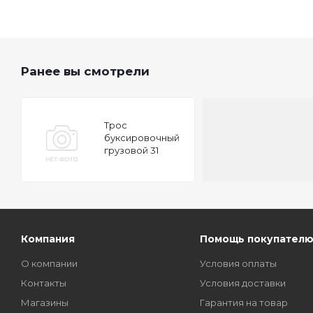
Ранее вы смотрели
Трос
буксировочный
грузовой 31
тонна длина 6м
MEGAPOWER M-
78631
Компания
Помощь покупател
О компании
Условия оплаты
Контакты
Условия доставки
Магазины
Гарантия на товар