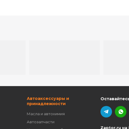
ю
Автоаксессуары и
Оставайтесь
принадлежности
Масла и автохимия
Автозапчасти
Zaptor.ru на