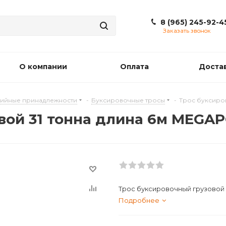
8 (965) 245-92-4
Заказать звонок
О компании
Оплата
Доста
ийные принадлежности
-
Буксировочные тросы
-
Трос буксиро
вой 31 тонна длина 6м MEGA
Трос буксировочный грузовой
Подробнее