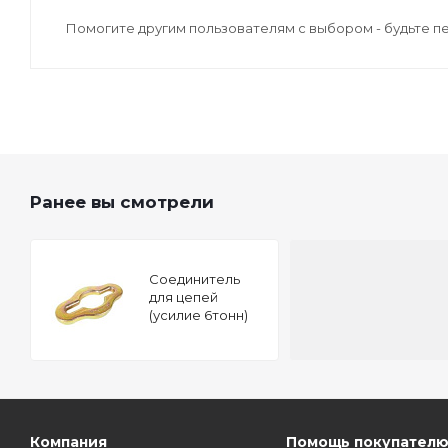
Помогите другим пользователям с выбором - будьте п
Ранее вы смотрели
Соединитель
для цепей
(усилие 6тонн)
JTC-C903 JTC-
C903
Компания
Помощь покупател