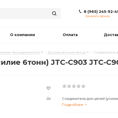
8 (965) 245-92-4
Заказать звонок
О компании
Оплата
Доста
ийные принадлежности
-
Буксировочные тросы
-
Соединитель д
илие 6тонн) JTC-C903 JTC-C9
Соединитель для цепей (усили
Подробнее