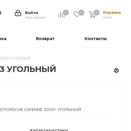
Корзина
5
Войти
0
0
0
0
пуста
Мой кабинет
вка
Возврат
Контакты
 2003 УГОЛЬНЫЙ
03 УГОЛЬНЫЙ
T5/ PORSCHE CAYENNE 2003> УГОЛЬНЫЙ
Характеристики