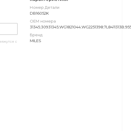
Номер Детали
DB16052K
ОЕМ номера
31345;30931345;WG1821044;WG2251398;7L8411313B;95
Бренд
MILES
яжутся с