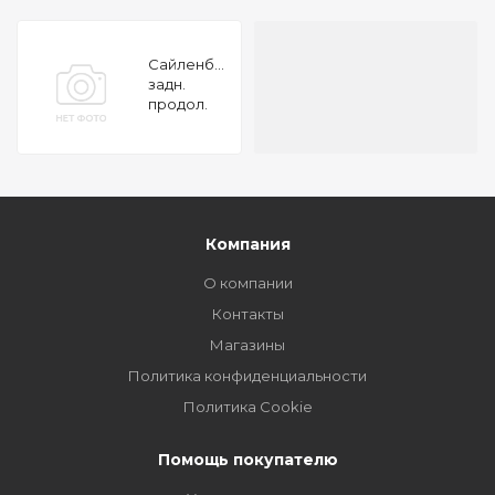
Сайленблок
задн.
продол.
рычага
нижн. пер.
Hyundai
Sonata NF
06-13
Компания
О компании
Контакты
Магазины
Политика конфиденциальности
Политика Cookie
Помощь покупателю