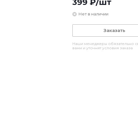
399
₽
/шт
Нет в наличии
Заказать
Наши менеджеры обязательно св
вами и уточнят условия заказа