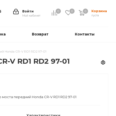
Корзина
5
Войти
0
0
0
0
пуста
Мой кабинет
вка
Возврат
Контакты
й Honda CR-V RD1 RD2 97-01
R-V RD1 RD2 97-01
 моста передний Honda CR-V RD1 RD2 97-01
Характеристики