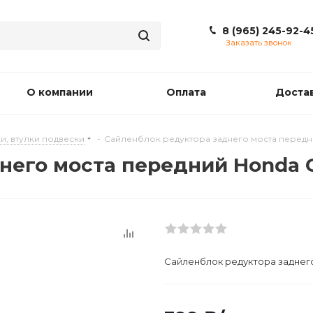
8 (965) 245-92-4
Заказать звонок
О компании
Оплата
Доста
и, втулки подвески
-
Сайленблок редуктора заднего моста передни
его моста передний Honda C
Сайленблок редуктора заднего