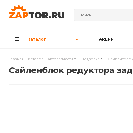
Каталог
Акции
Главная
-
Каталог
-
Автозапчасти
-
Подвеска
-
Сайлентблок
Сайленблок редуктора задн