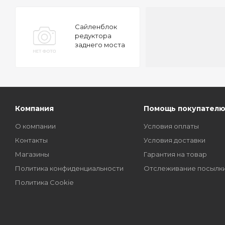
Сайленблок
редуктора
заднего моста
передний Honda
CR-V RD1 RD2 97-
01
Компания
Помощь покупател
О компании
Условия оплаты
Контакты
Условия доставки
Магазины
Гарантия на товар
Политика конфиденциальности
Отслеживание посылк
Политика Cookie