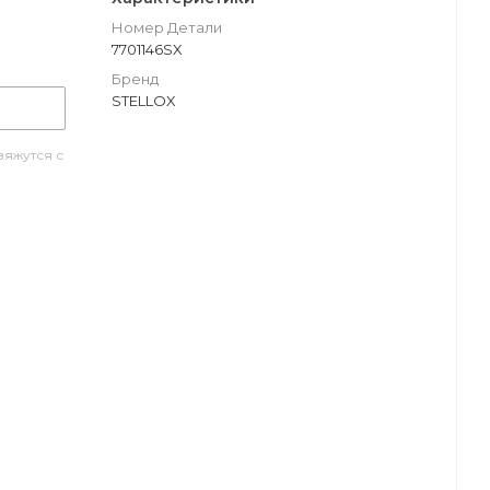
Номер Детали
7701146SX
Бренд
STELLOX
яжутся с