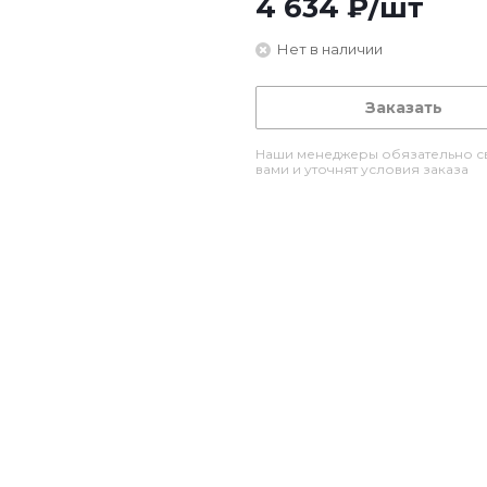
4 634
₽
/шт
Нет в наличии
Заказать
Наши менеджеры обязательно св
вами и уточнят условия заказа