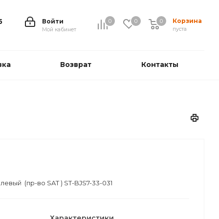
Корзина
5
Войти
0
0
0
0
пуста
Мой кабинет
вка
Возврат
Контакты
левый (пр-во SAT ) ST-BJS7-33-031
Характеристики