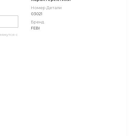
Номер Детали
03021
Бренд
FEBI
яжутся с