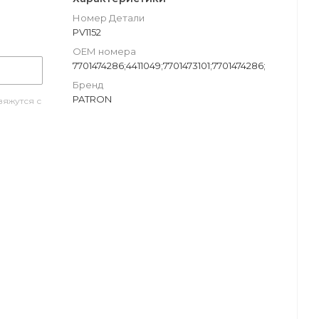
Номер Детали
PV1152
ОЕМ номера
7701474286;4411049;7701473101;7701474286;
Бренд
PATRON
яжутся с