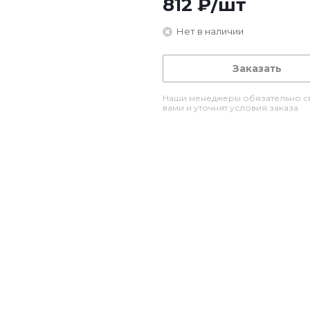
812
₽
/шт
Нет в наличии
Заказать
Наши менеджеры обязательно св
вами и уточнят условия заказа