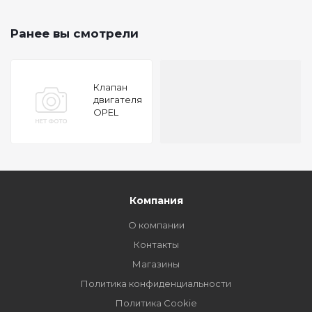
Ранее вы смотрели
Клапан
двигателя
OPEL
VECTRA/OMEGA
1.8-2.5
X18XE/X25XE
92
32x6x102.1
IN
Компания
О компании
Контакты
Магазины
Политика конфиденциальности
Политика Cookie