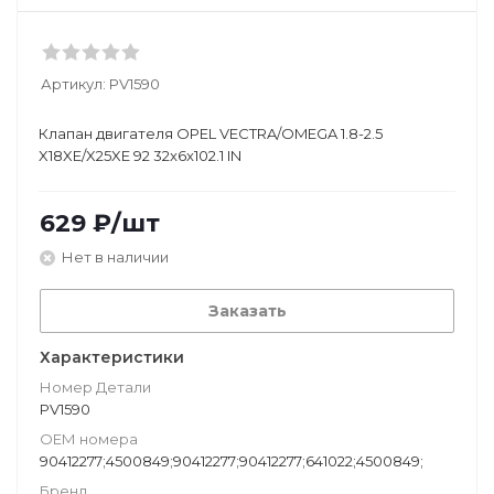
Артикул:
PV1590
Клапан двигателя OPEL VECTRA/OMEGA 1.8-2.5
X18XE/X25XE 92 32x6x102.1 IN
629
₽
/шт
Нет в наличии
Заказать
Характеристики
Номер Детали
PV1590
ОЕМ номера
90412277;4500849;90412277;90412277;641022;4500849;
Бренд