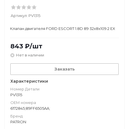
Артикул:
PV1315
Клапан двигателя FORD ESCORT 1.8D 89 32x8x109.2 EX
843
₽
/шт
Нет в наличии
Заказать
Характеристики
Номер Детали
PV1315
ОЕМ номера
6172845;89FF6505AA;
Бренд
PATRON