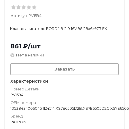
Артикул:
PV1594
Клапан двигателя FORD 1.8-2.0 16V 98 28x6x97.7 EX
861
₽
/шт
Нет в наличии
Заказать
Характеристики
Номер Детали
PV1594
ОЕМ номера
1053843;1066045;1124514;XS7E6505D2B;XS7E6505D2C;XS7E650
Бренд
PATRON