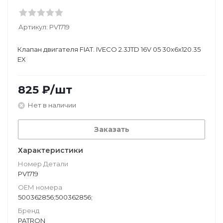
Артикул:
PV1719
Клапан двигателя FIAT. IVECO 2.3JTD 16V 05 30x6x120.35
EX
825
₽
/шт
Нет в наличии
Заказать
Характеристики
Номер Детали
PV1719
ОЕМ номера
500362856;500362856;
Бренд
PATRON