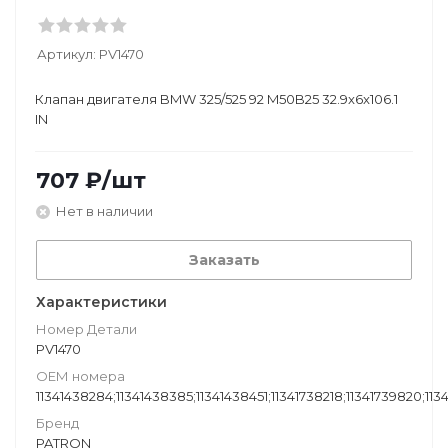
Артикул:
PV1470
Клапан двигателя BMW 325/525 92 M50B25 32.9x6x106.1
IN
707
₽
/шт
Нет в наличии
Заказать
Характеристики
Номер Детали
PV1470
ОЕМ номера
11341438284;11341438385;11341438451;11341738218;11341739820;113
Бренд
PATRON