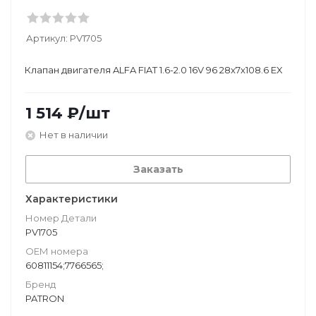
Артикул:
PV1705
Клапан двигателя ALFA FIAT 1.6-2.0 16V 96 28x7x108.6 EX
1 514
₽
/шт
Нет в наличии
Заказать
Характеристики
Номер Детали
PV1705
ОЕМ номера
60811154;7766565;
Бренд
PATRON