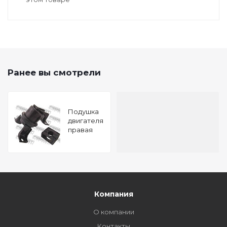
Ранее вы смотрели
Подушка
двигателя
правая
(гидравлическая)
MITSUBISHI
LANCER
CS 2000-
2009
FEBEST
MM-
Компания
CS3RH
О компании
Контакты