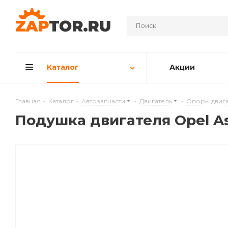
Каталог
Акции
Главная
-
Каталог
-
Автозапчасти
-
Двигатель
-
Опоры двига
Подушкa двигателя Opel Ast