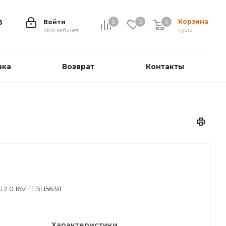
Корзина
5
Войти
0
0
0
0
пуста
Мой кабинет
вка
Возврат
Контакты
2.0 16V FEBI 15638
Характеристики