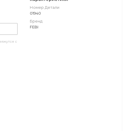
Номер Детали
01940
Бренд
FEBI
яжутся с