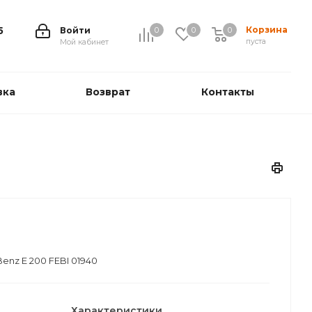
Корзина
5
Войти
0
0
0
0
пуста
Мой кабинет
вка
Возврат
Контакты
enz E 200 FEBI 01940
Характеристики