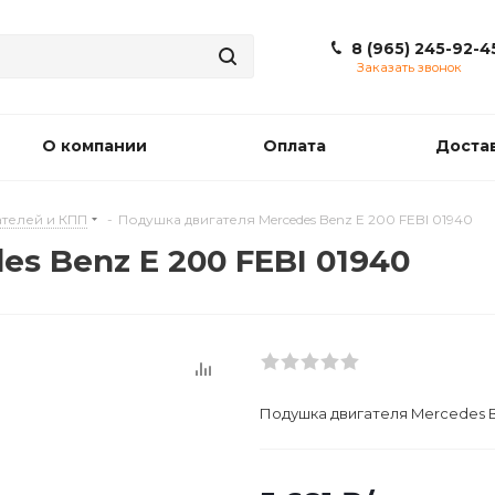
8 (965) 245-92-4
Заказать звонок
О компании
Оплата
Доста
телей и КПП
-
Подушкa двигателя Mercedes Benz E 200 FEBI 01940
s Benz E 200 FEBI 01940
Подушкa двигателя Mercedes B