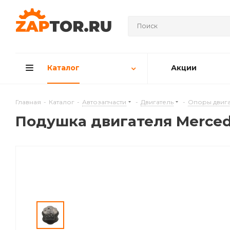
Каталог
Акции
Главная
-
Каталог
-
Автозапчасти
-
Двигатель
-
Опоры двига
Подушкa двигателя Mercede