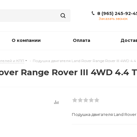
8 (965) 245-92-4
Заказать звонок
О компании
Оплата
Доста
телей и КПП
-
Подушкa двигателя Land Rover Range Rover III 4WD 4.4 
er Range Rover III 4WD 4.4 T
Подушкa двигателя Land Rover R