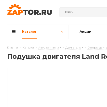
Каталог
Акции
Главная
-
Каталог
-
Автозапчасти
-
Двигатель
-
Опоры двига
Подушкa двигателя Land Rov