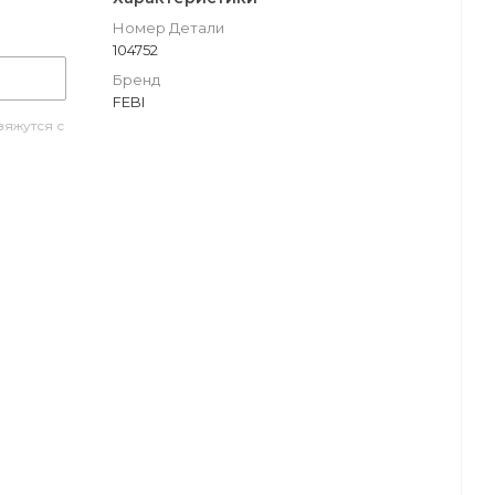
Номер Детали
104752
Бренд
FEBI
яжутся с