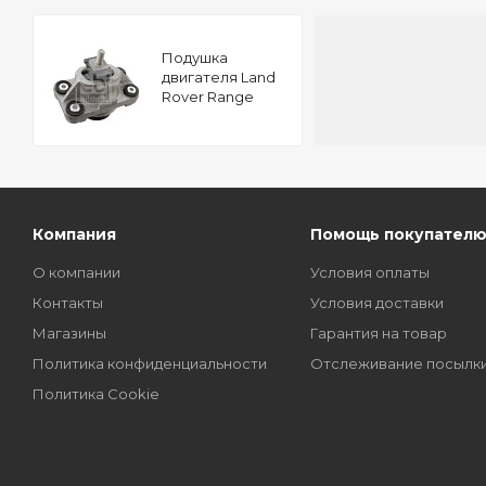
Подушкa
двигателя Land
Rover Range
Rover III 4WD 4.4
TD 32V FEBI
104752
Компания
Помощь покупател
О компании
Условия оплаты
Контакты
Условия доставки
Магазины
Гарантия на товар
Политика конфиденциальности
Отслеживание посылк
Политика Cookie