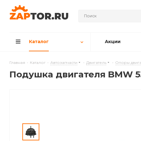
Каталог
Акции
Главная
-
Каталог
-
Автозапчасти
-
Двигатель
-
Опоры двига
Подушкa двигателя BMW 530 