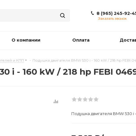
8 (965) 245-92-4
Заказать звонок
О компании
Оплата
Доста
телей и КПП
-
Подушкa двигателя BMW 530 i - 160 kW / 218 hp FEBI 0
i - 160 kW / 218 hp FEBI 046
Подушкa двигателя BMW 530 i - 