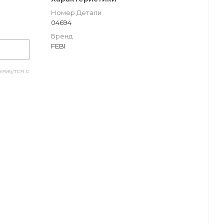
Номер Детали
04694
Бренд
FEBI
яжутся с