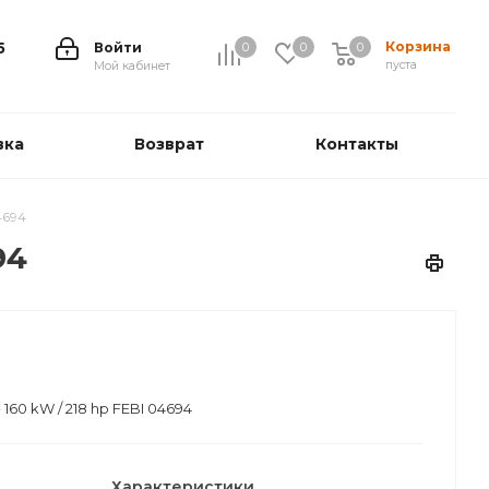
Корзина
5
Войти
0
0
0
0
пуста
Мой кабинет
вка
Возврат
Контакты
4694
94
160 kW / 218 hp FEBI 04694
Характеристики