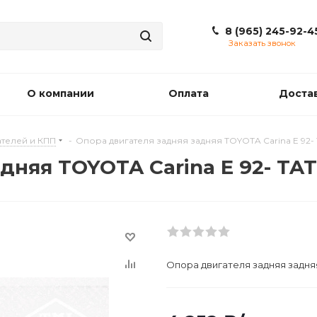
8 (965) 245-92-4
Заказать звонок
О компании
Оплата
Доста
телей и КПП
-
Опора двигателя задняя задняя TOYOTA Carina E 92-
дняя TOYOTA Carina E 92- TA
Опора двигателя задняя задняя