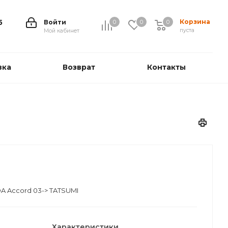
Корзина
5
Войти
0
0
0
0
пуста
Мой кабинет
вка
Возврат
Контакты
A Accord 03-> TATSUMI
Характеристики