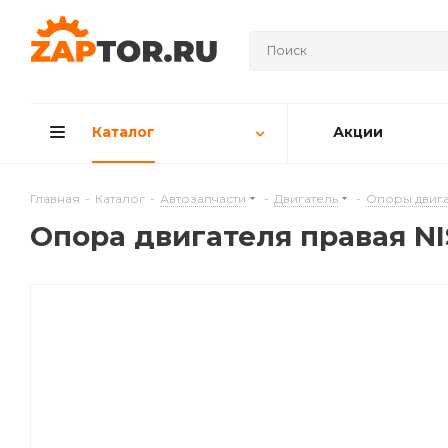
Каталог
Акции
Главная
-
Каталог
-
Автозапчасти
-
Двигатель
-
Опоры двига
Опора двигателя правая NI