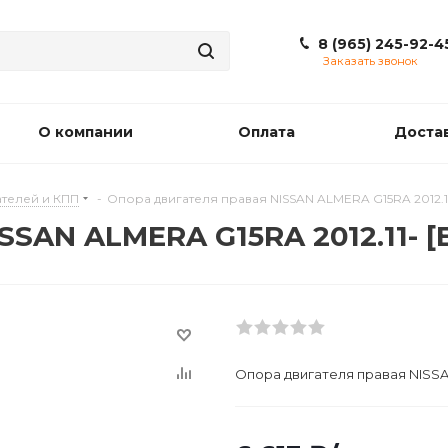
8 (965) 245-92-4
Заказать звонок
О компании
Оплата
Доста
телей и КПП
-
Опора двигателя правая NISSAN ALMERA G15RA 2012.11
SSAN ALMERA G15RA 2012.11- [
Опора двигателя правая NISSAN