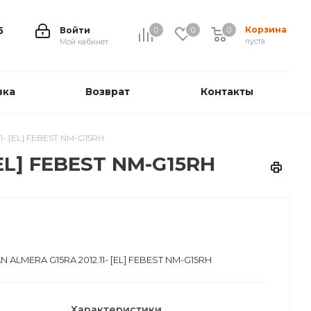
Корзина
5
Войти
0
0
0
0
пуста
Мой кабинет
вка
Возврат
Контакты
- [EL] FEBEST NM-G15RH
EL] FEBEST NM-G15RH
 ALMERA G15RA 2012.11- [EL] FEBEST NM-G15RH
Характеристики