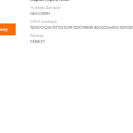
Номер Детали
NM-G15RH
ОЕМ номера
1121000Q1A;113753301R;112107695R;8200204600;112101
зину
Бренд
FEBEST