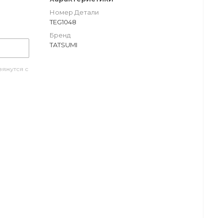
Номер Детали
TEG1048
Бренд
TATSUMI
яжутся с