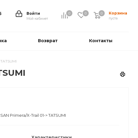
Корзина
5
Войти
0
0
0
0
пуста
Мой кабинет
вка
Возврат
Контакты
- TATSUMI
ATSUMI
AN Primera/X-Trail 01-> TATSUMI
Характеристики