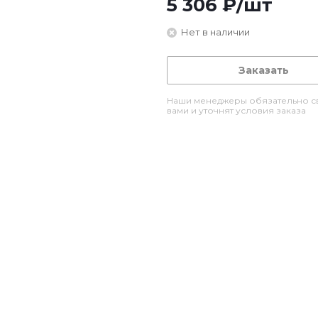
5 306
₽
/шт
Нет в наличии
Заказать
Наши менеджеры обязательно св
вами и уточнят условия заказа