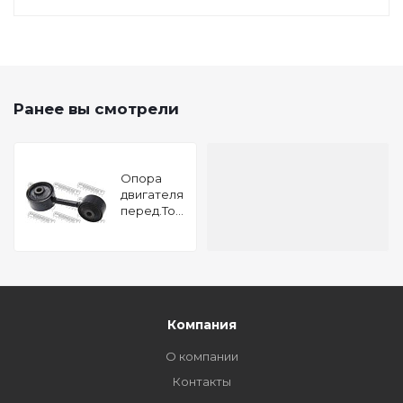
Ранее вы смотрели
Опора
двигателя
перед.Toyota
Camry
SXV10/20
96-01
FEBEST
TM-
SXV10RH
Компания
О компании
Контакты