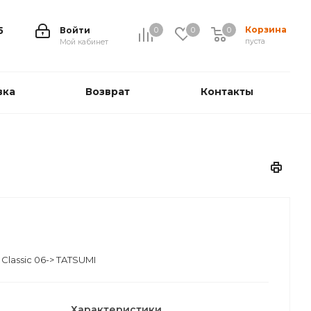
Корзина
5
Войти
0
0
0
0
пуста
Мой кабинет
вка
Возврат
Контакты
Classic 06-> TATSUMI
Характеристики