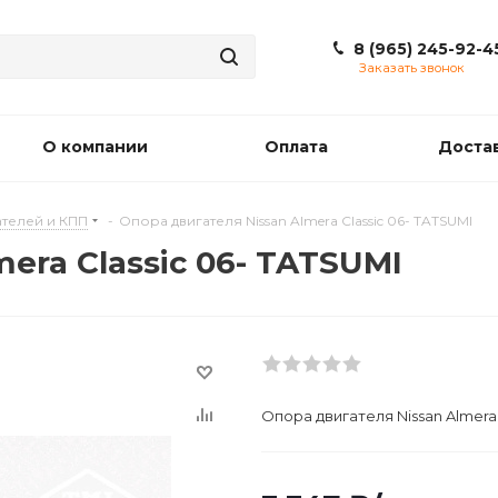
8 (965) 245-92-4
Заказать звонок
О компании
Оплата
Доста
телей и КПП
-
Опора двигателя Nissan Almera Classic 06- TATSUMI
era Classic 06- TATSUMI
Опора двигателя Nissan Almera 