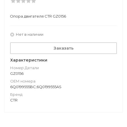
Опора двигателя CTR GZ0156
Нет в наличии
Заказать
Характеристики
Номер Детали
GZ0156
ОЕМ номера
6Q0199555BC;6Q0199555AS
Бренд
CTR