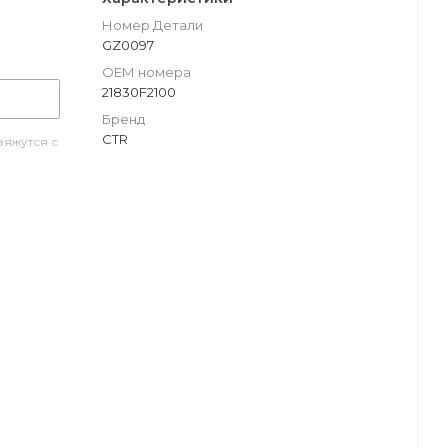
Номер Детали
GZ0097
ОЕМ номера
21830F2100
Бренд
CTR
яжутся с